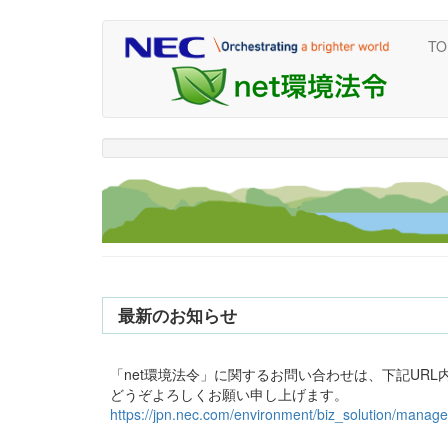
メ
TO
イ
Main
User
ン
navigation
account
コ
menu
ン
テ
ン
ツ
に
移
動
最新のお知らせ
「net環境法令」に関するお問い合わせは、下記UR
どうぞよろしくお願い申し上げます。
https://jpn.nec.com/environment/biz_solution/manag